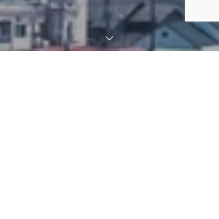
SERVICE
サービスのご案内
家賃削減ドットコムは、現在契約中のオフィス、店舗、施設、工
場の賃料が適正価格かを調査し、
賃料適正化（賃料削減）に導くコンサルティング会社です。
完全成功報酬制なので初期費用もいただかず安心して経費削減を
ご依頼いただけます。
無料賃料適正診断
今の家賃が適正賃料か調査